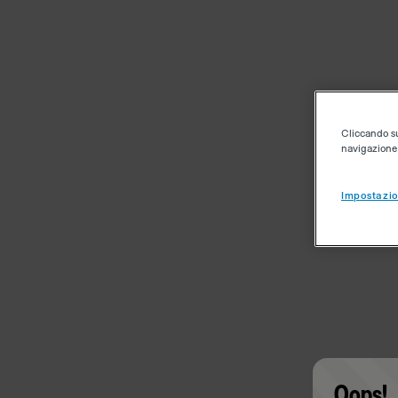
Cliccando su 
navigazione d
Impostazio
Oops!