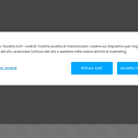
“Accetta tutti i cookie”, l'utente accetta di memorizzare i cookie sul dispositivo per migl
el sito, analizzare l'utilizzo del sito e assistere nelle nostre attività di marketing.
ni cookie
Rifiuta tutti
Accetta tu