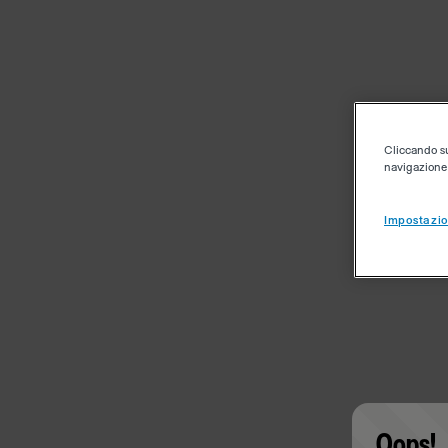
Cliccando su 
navigazione d
Impostazio
Oops!