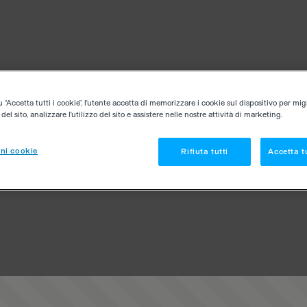
“Accetta tutti i cookie”, l'utente accetta di memorizzare i cookie sul dispositivo per migl
el sito, analizzare l'utilizzo del sito e assistere nelle nostre attività di marketing.
ni cookie
Rifiuta tutti
Accetta tu