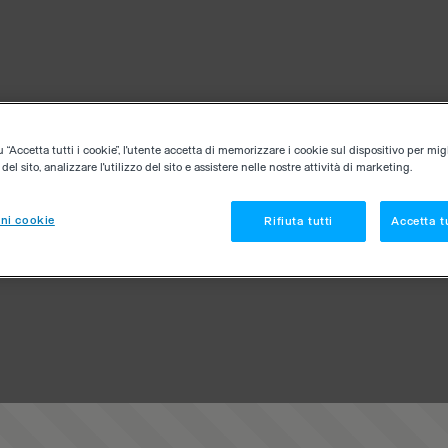
“Accetta tutti i cookie”, l'utente accetta di memorizzare i cookie sul dispositivo per migl
el sito, analizzare l'utilizzo del sito e assistere nelle nostre attività di marketing.
ni cookie
Rifiuta tutti
Accetta tu