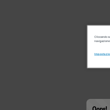
Cliccando su 
navigazione d
Impostazio
Oops!