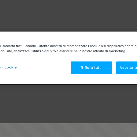
“Accetta tutti i cookie”, l'utente accetta di memorizzare i cookie sul dispositivo per migl
el sito, analizzare l'utilizzo del sito e assistere nelle nostre attività di marketing.
ni cookie
Rifiuta tutti
Accetta tu