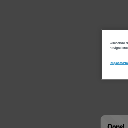
Cliccando su 
navigazione d
Impostazio
Oops!