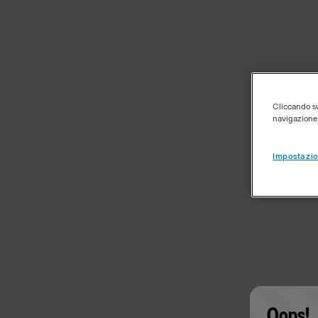
Cliccando su 
navigazione d
Impostazio
Oops!