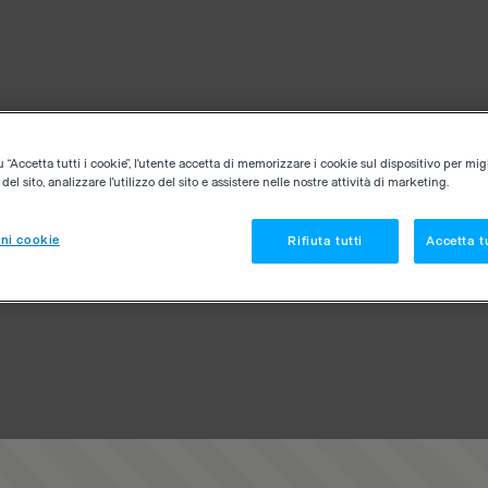
“Accetta tutti i cookie”, l'utente accetta di memorizzare i cookie sul dispositivo per migl
el sito, analizzare l'utilizzo del sito e assistere nelle nostre attività di marketing.
ni cookie
Rifiuta tutti
Accetta tu