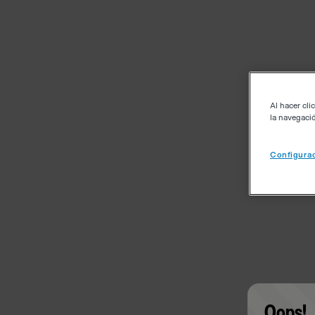
Al hacer cli
la navegació
Configurac
Oops!