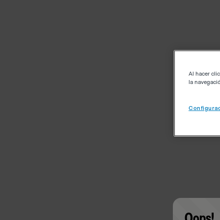
Al hacer cli
la navegació
Configurac
Oops!