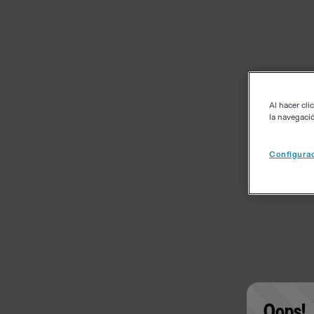
Al hacer cli
la navegació
Configurac
Oops!