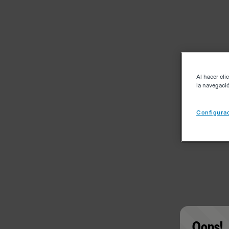
Al hacer cli
la navegació
Configurac
Oops!