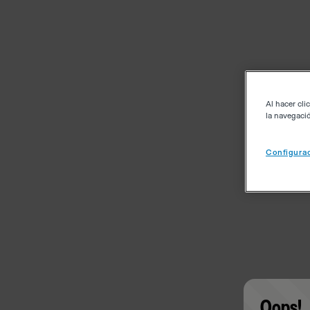
Al hacer cli
la navegació
Configurac
Oops!