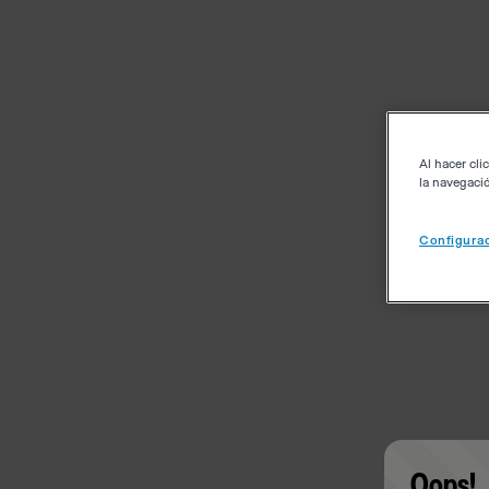
Al hacer cli
la navegació
Configurac
Oops!