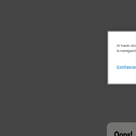
Al hacer cli
la navegació
Configurac
Oops!