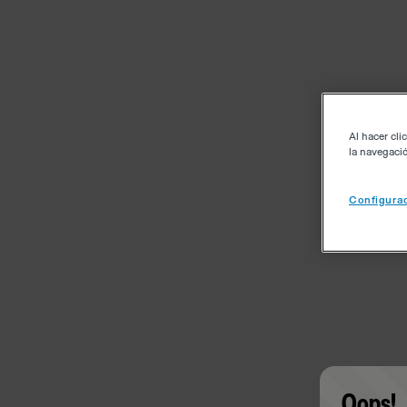
Al hacer cli
la navegació
Configurac
Oops!