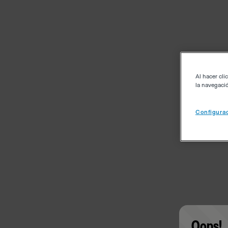
Al hacer cli
la navegació
Configurac
Oops!