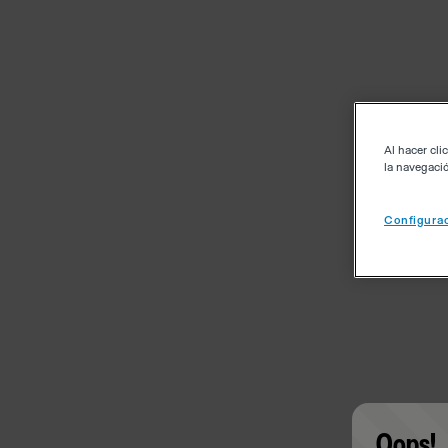
Al hacer cli
la navegació
Configurac
Oops!