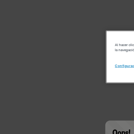
Al hacer cli
la navegació
Configurac
Oops!