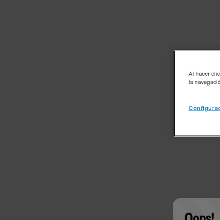
Al hacer cli
la navegació
Configurac
Oops!