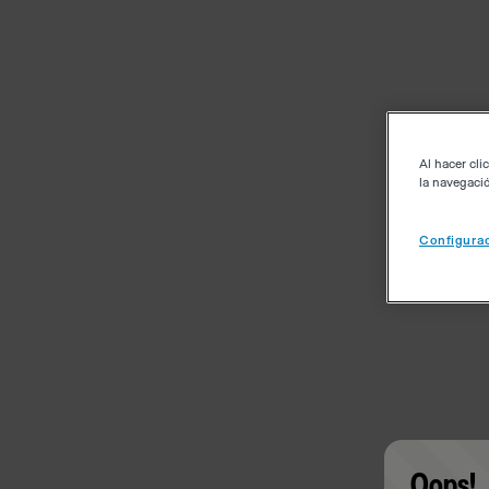
Al hacer cli
la navegació
Configurac
Oops!