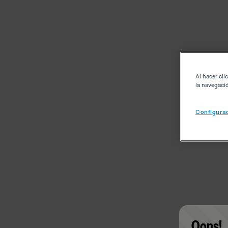
Al hacer cli
la navegació
Configurac
Oops!