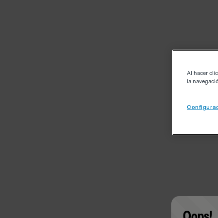
Al hacer cli
la navegació
Configurac
Oops!