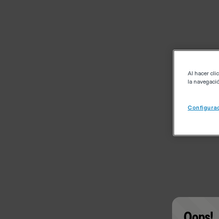
Al hacer cli
la navegació
Configurac
Oops!