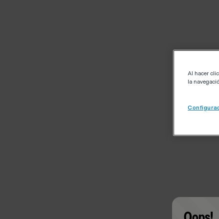
Al hacer cli
la navegació
Configurac
Oops!