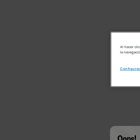
Al hacer cli
la navegació
Configurac
Oops!