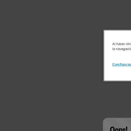
Al hacer cli
la navegació
Configurac
Oops!