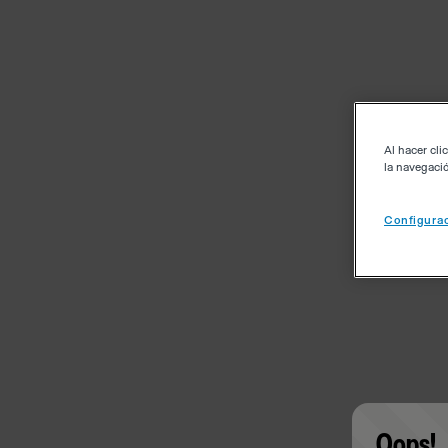
Al hacer cli
la navegació
Configurac
Oops!