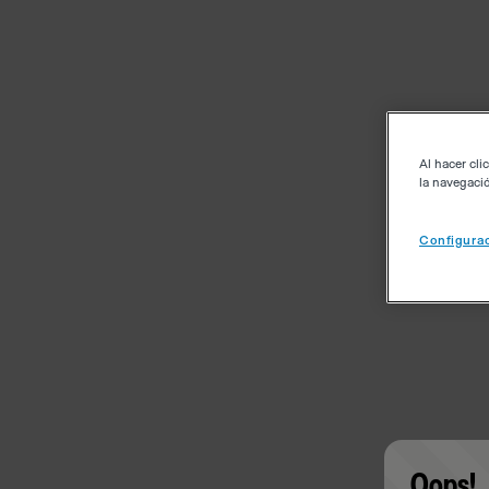
Al hacer cli
la navegació
Configurac
Oops!