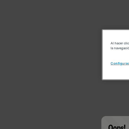
Al hacer cli
la navegació
Configurac
Oops!