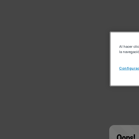
Al hacer cli
la navegació
Configurac
Oops!