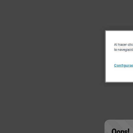
Al hacer cli
la navegació
Configurac
Oops!