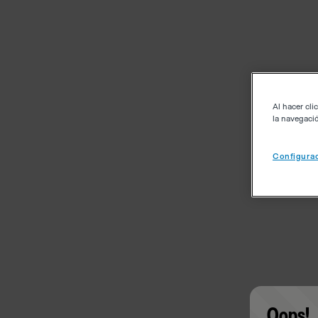
Al hacer cli
la navegació
Configurac
Oops!