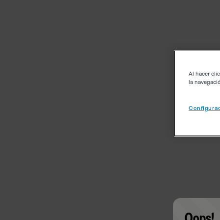
Al hacer cli
la navegació
Configurac
Oops!