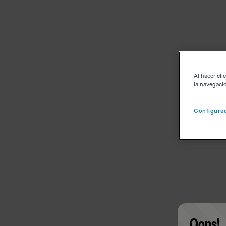
Al hacer cli
la navegació
Configurac
Oops!