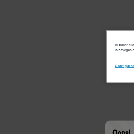
Al hacer cli
la navegació
Configurac
Oops!