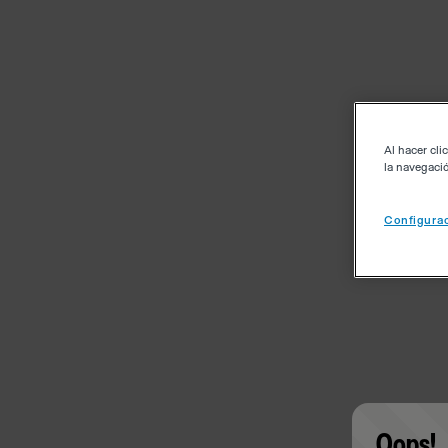
Al hacer cli
la navegació
Configurac
Oops!