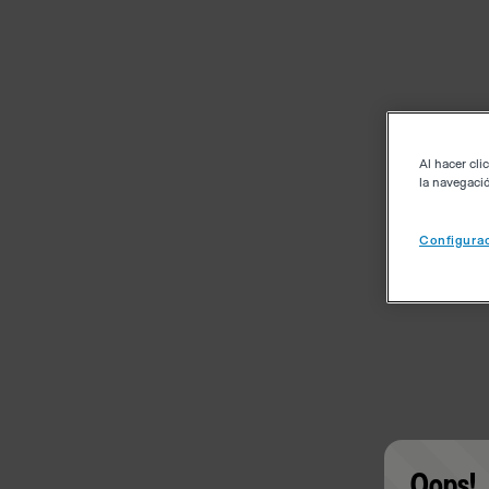
Al hacer cli
la navegació
Configurac
Oops!