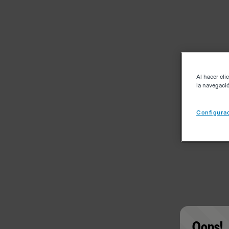
Al hacer cli
la navegació
Configurac
Oops!