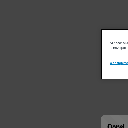
Al hacer cli
la navegació
Configurac
Oops!