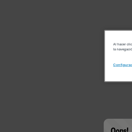
Al hacer cli
la navegació
Configurac
Oops!