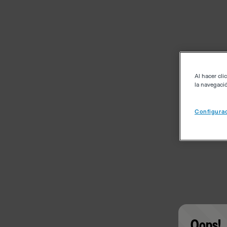
Al hacer cli
la navegació
Configurac
Oops!