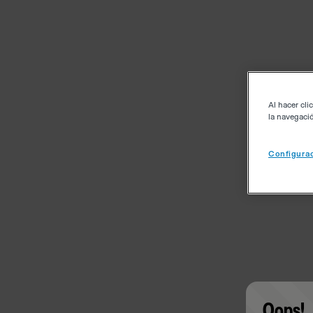
Al hacer cli
la navegació
Configurac
Oops!