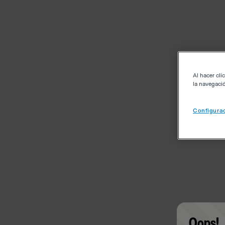
Al hacer cli
la navegació
Configurac
Oops!