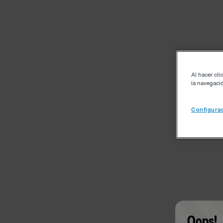
Al hacer cli
la navegació
Configurac
Oops!