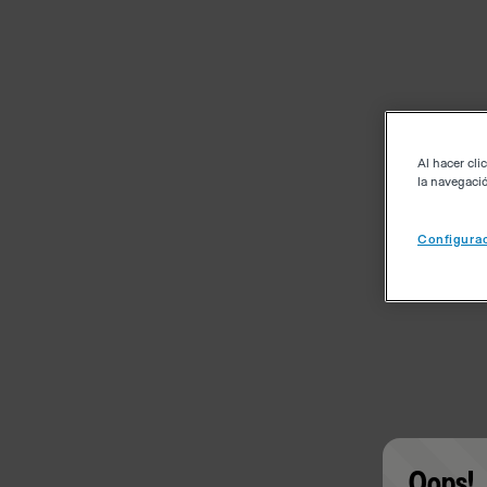
Al hacer cli
la navegació
Configurac
Oops!