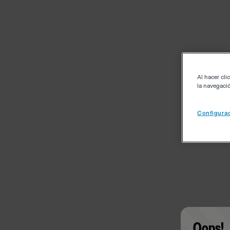
Al hacer cli
la navegació
Configurac
Oops!