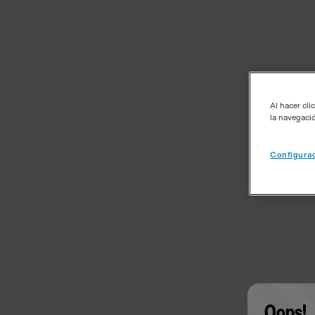
Al hacer cli
la navegació
Configurac
Oops!