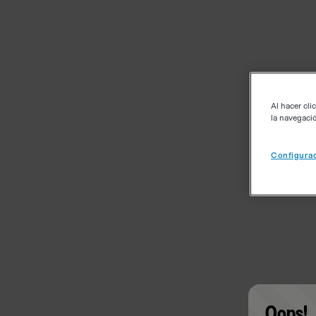
Al hacer cli
la navegació
Configurac
Oops!