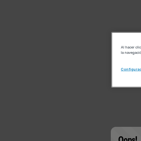
Al hacer cli
la navegació
Configurac
Oops!