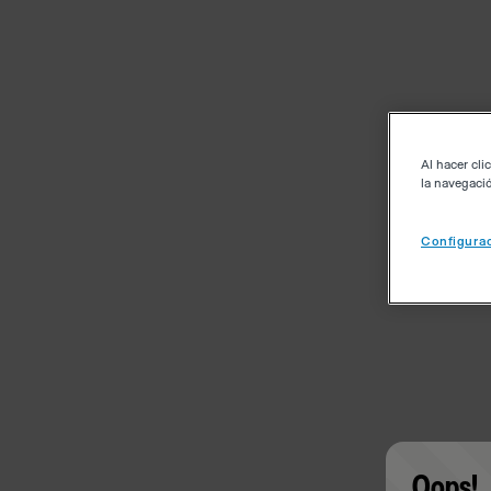
Al hacer cli
la navegació
Configurac
Oops!