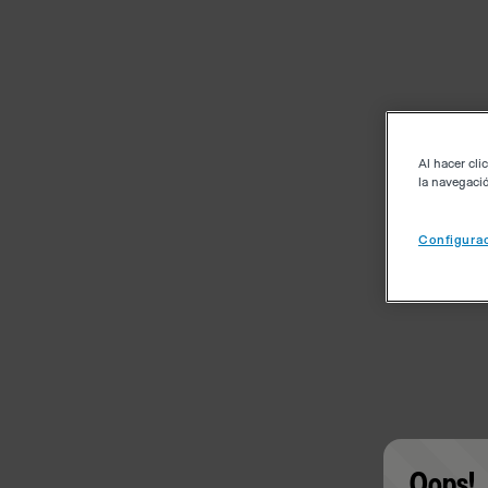
Al hacer cli
la navegació
Configurac
Oops!