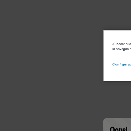
Al hacer cli
la navegació
Configurac
Oops!